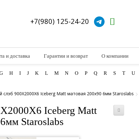
+7(980) 125-24-20
та и доставка
Гарантии и возврат
О компании
G
H
I
J
K
L
M
N
O
P
Q
R
S
T
U
 слэб 900X2000X6 Iceberg Matt матовая 200x90 6мм Staroslabs
X2000X6 Iceberg Matt
6мм Staroslabs