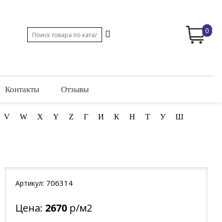
0
Контакты
Отзывы
V
W
X
Y
Z
Г
И
К
Н
Т
У
Ш
706314
Артикул:
Цена:
2670
р/м2