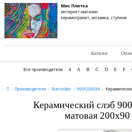
Мис Плитка
интернет-магазин
керамогранит, мозаика, ступени
Каталог
Опла
Все производители
4
A
B
C
D
E
F
Производители
Staroslabs
900X2000X6
Керамический
Керамический слэб 900
матовая 200x90 