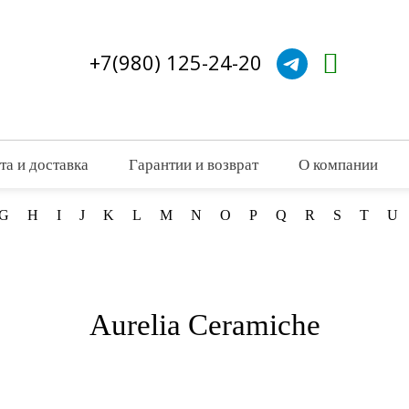
+7(980) 125-24-20
та и доставка
Гарантии и возврат
О компании
G
H
I
J
K
L
M
N
O
P
Q
R
S
T
U
Aurelia Ceramiche