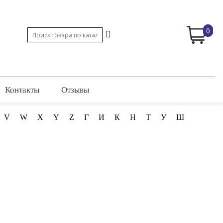
0
Контакты
Отзывы
V
W
X
Y
Z
Г
И
К
Н
Т
У
Ш