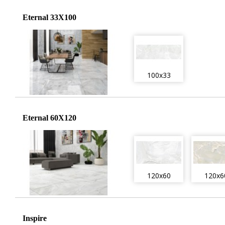
Eternal 33X100
100x33
Eternal 60X120
120x60
120x6
Inspire