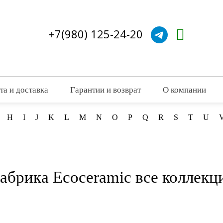
+7(980) 125-24-20
та и доставка
Гарантии и возврат
О компании
H
I
J
K
L
M
N
O
P
Q
R
S
T
U
абрика Ecoceramic все коллекц