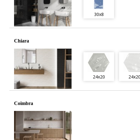
30x8
Chiara
24x20
24x2
Coimbra