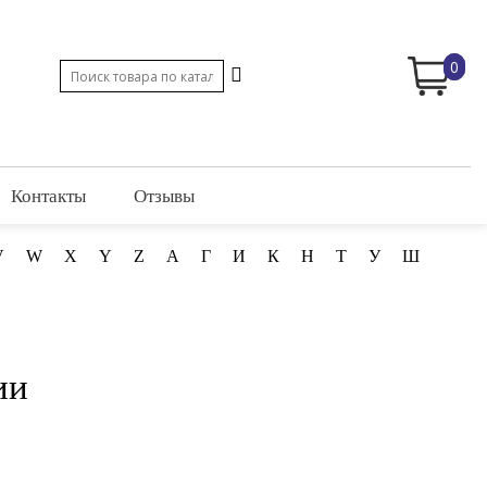
0
Контакты
Отзывы
V
W
X
Y
Z
А
Г
И
К
Н
Т
У
Ш
ии