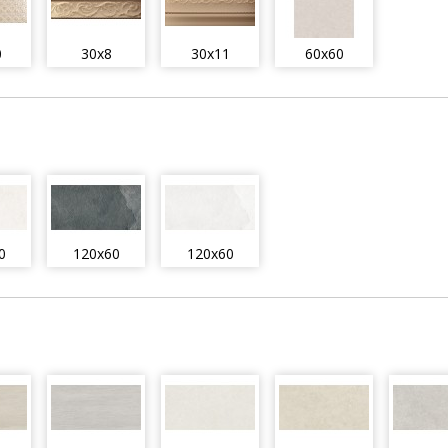
0
30x8
30x11
60x60
0
120x60
120x60