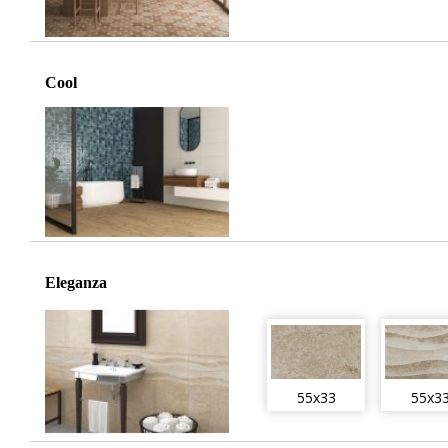
Cool
Eleganza
55x33
55x3