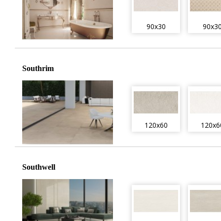
90x30
90x3
Southrim
120x60
120x6
Southwell