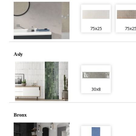
75x25
75x2
Asly
30x8
Bronx