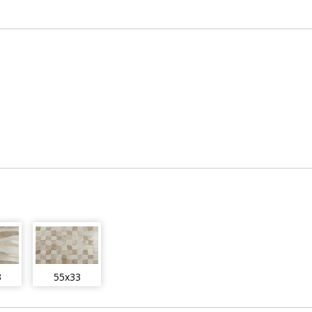
3
55x33