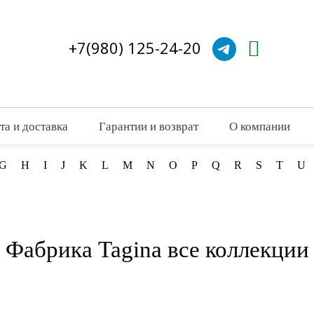
+7(980) 125-24-20
та и доставка
Гарантии и возврат
О компании
G
H
I
J
K
L
M
N
O
P
Q
R
S
T
U
Фабрика Tagina все коллекции