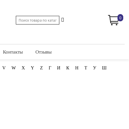
0
Контакты
Отзывы
V
W
X
Y
Z
Г
И
К
Н
Т
У
Ш