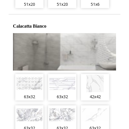
51x20
51x20
51x6
Calacatta Bianco
63x32
63x32
42x42
63x32
63x32
63x32