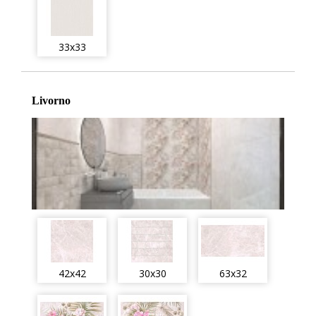
33x33
Livorno
42x42
30x30
63x32