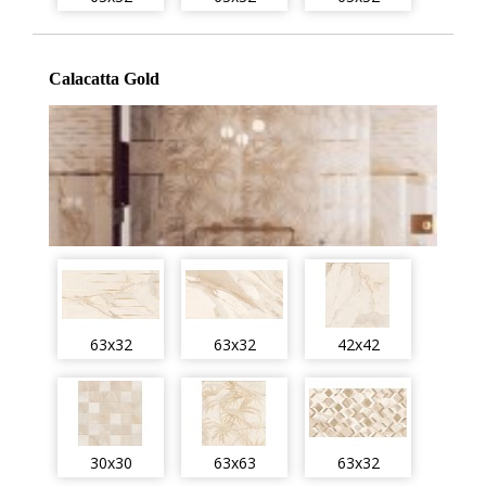
Calacatta Gold
63x32
63x32
42x42
30x30
63x63
63x32