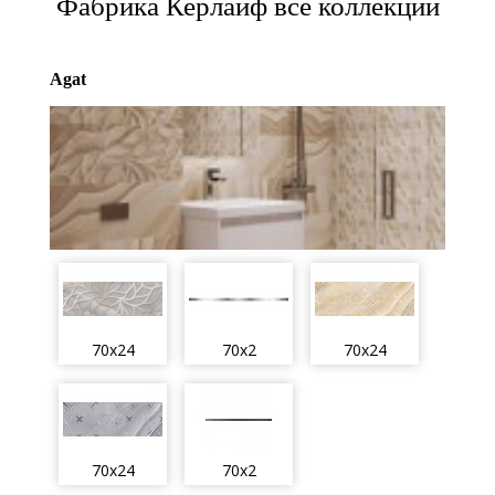
Фабрика Керлайф все коллекции
Agat
70x24
70x2
70x24
70x24
70x2