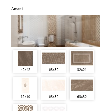
Amani
42x42
63x32
32x21
15x10
63x32
63x32