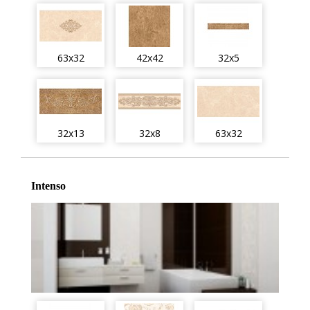
63x32
42x42
32x5
32x13
32x8
63x32
Intenso