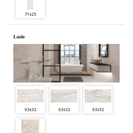
71x25
Lazio
63x32
63x32
63x32