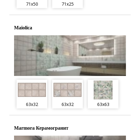
71x50
71x25
Maiolica
63x32
63x32
63x63
Marmora Керамогранит