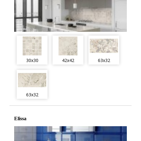
30x30
42x42
63x32
63x32
Elissa