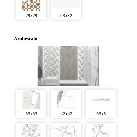
29x29
63x32
Arabescato
63x63
42x42
63x8