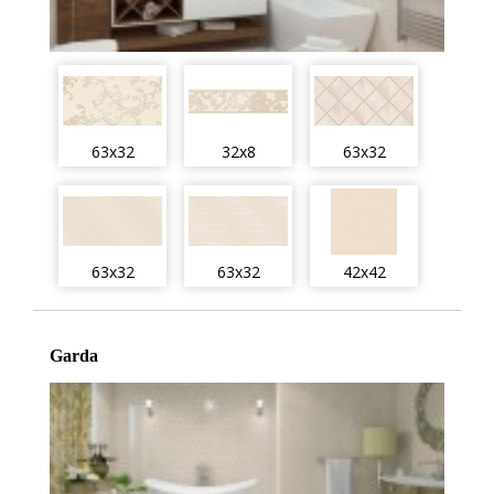
63x32
32x8
63x32
63x32
63x32
42x42
Garda