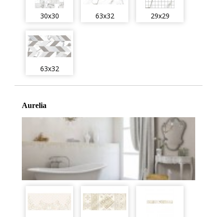
30x30
63x32
29x29
63x32
Aurelia