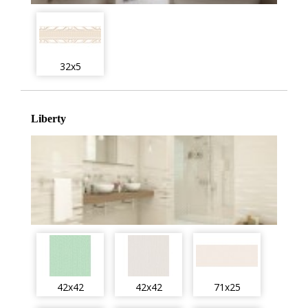
32x5
Liberty
42x42
42x42
71x25