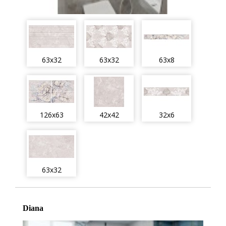
63x32
63x32
63x8
126x63
42x42
32x6
63x32
Diana