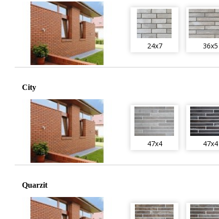
24x7
36x5
City
47x4
47x4
Quarzit