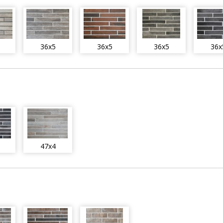
36x5
36x5
36x5
36x
47x4