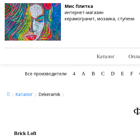
Мис Плитка
интернет-магазин
керамогранит, мозаика, ступени
Каталог
Опла
Все производители
4
A
B
C
D
E
F
Каталог
Dekeramik
Ф
Brick Loft