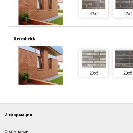
47x4
47x4
Retrobrick
29x5
29x5
Информация
О компании