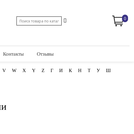
0
Контакты
Отзывы
V
W
X
Y
Z
Г
И
К
Н
Т
У
Ш
ии