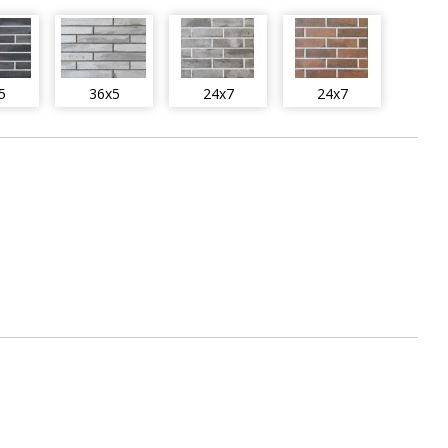
5
36x5
24x7
24x7