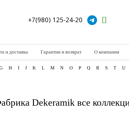
+7(980) 125-24-20
та и доставка
Гарантии и возврат
О компании
G
H
I
J
K
L
M
N
O
P
Q
R
S
T
U
абрика Dekeramik все коллекц