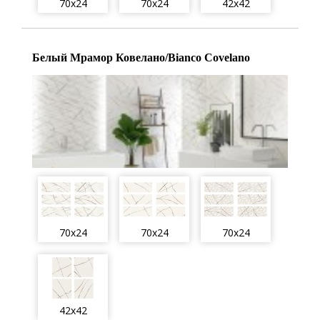
70x24
70x24
42x42
Белый Мрамор Ковелано/Bianco Covelano
70x24
70x24
70x24
42x42