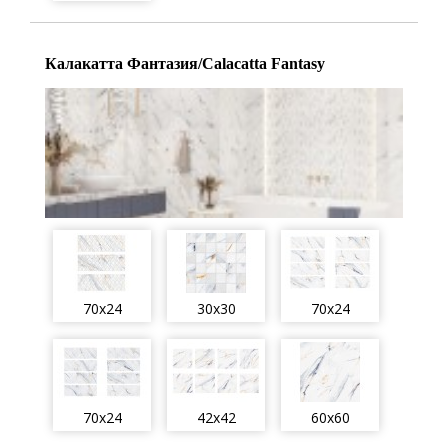
Калакатта Фантазия/Calacatta Fantasy
70x24
30x30
70x24
70x24
42x42
60x60