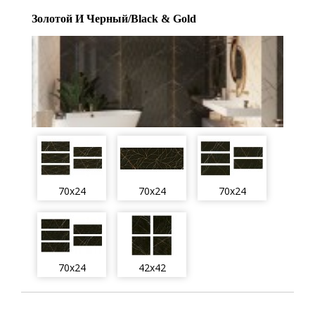
Золотой И Черный/Black & Gold
70x24
70x24
70x24
70x24
42x42