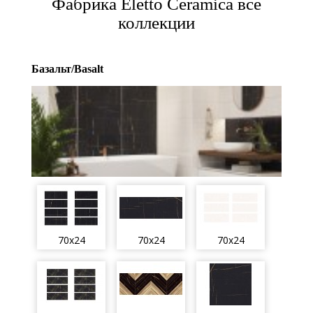
Фабрика Eletto Ceramica все
коллекции
Базальт/Basalt
70x24
70x24
70x24