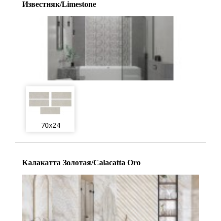
Известняк/Limestone
70x24
Калакатта Золотая/Calacatta Oro