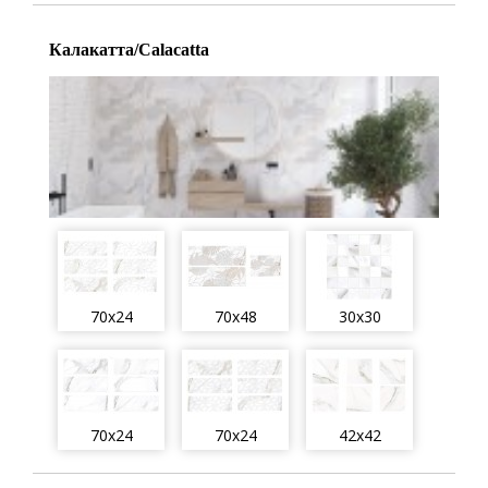
Калакатта/Calacatta
70x24
70x48
30x30
70x24
70x24
42x42