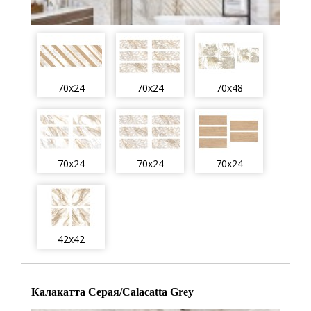
70x24
70x24
70x48
70x24
70x24
70x24
42x42
Калакатта Серая/Calacatta Grey