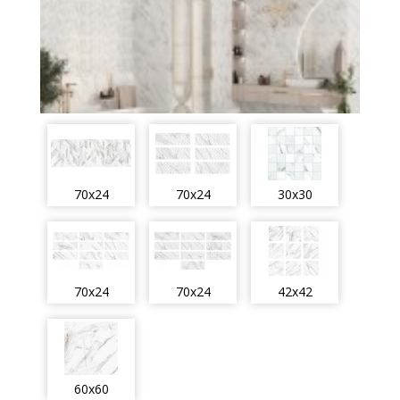
70x24
70x24
30x30
70x24
70x24
42x42
60x60