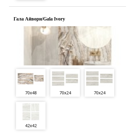
Гала Айвори/Gala Ivory
70x48
70x24
70x24
42x42