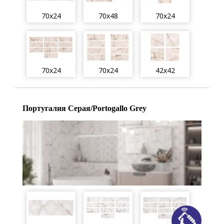
70x24
70x48
70x24
70x24
70x24
42x42
Португалия Серая/Portogallo Grey