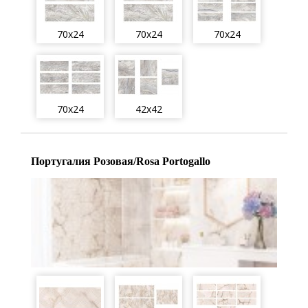
70x24
70x24
70x24
70x24
42x42
Португалия Розовая/Rosa Portogallo