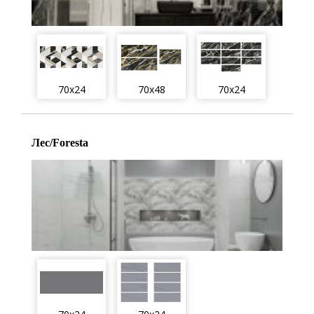
70x24
70x48
70x24
Лес/Foresta