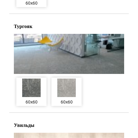
60x60
Тургояк
60x60
60x60
Увильды