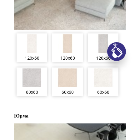
Заказ
120x60
120x60
120x60
60x60
60x60
60x60
Юрма