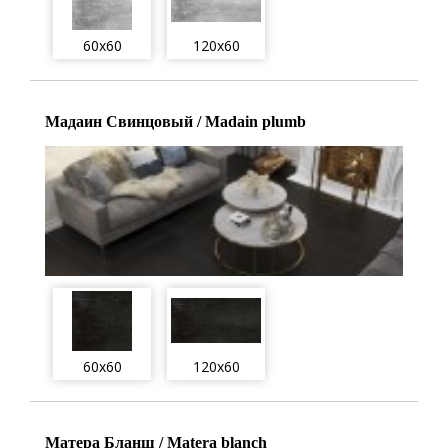
60x60
120x60
Мадаин Свинцовый / Madain plumb
60x60
120x60
Матера Бланш / Matera blanch