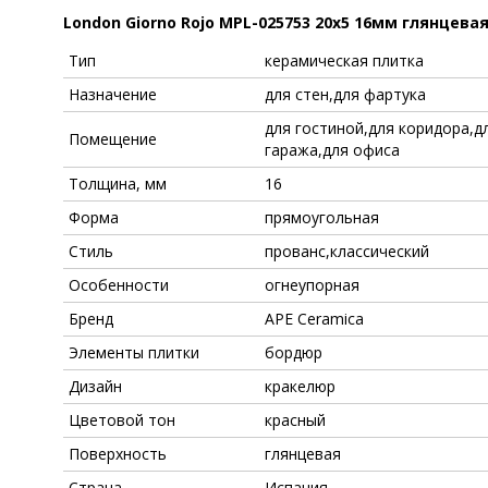
London Giorno Rojo MPL-025753 20x5 16мм глянцева
Тип
керамическая плитка
Назначение
для стен,для фартука
для гостиной,для коридора,д
Помещение
гаража,для офиса
Толщина, мм
16
Форма
прямоугольная
Стиль
прованс,классический
Особенности
огнеупорная
Бренд
APE Ceramica
Элементы плитки
бордюр
Дизайн
кракелюр
Цветовой тон
красный
Поверхность
глянцевая
Страна
Испания