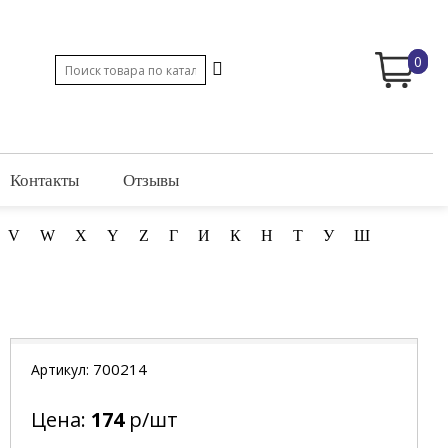
0
Контакты
Отзывы
V
W
X
Y
Z
Г
И
К
Н
Т
У
Ш
700214
Артикул:
Цена:
174
р/шт