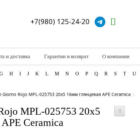
+7(980) 125-24-20
та и доставка
Гарантии и возврат
О компании
G
H
I
J
K
L
M
N
O
P
Q
R
S
T
U
 Giorno Rojo MPL-025753 20x5 16мм глянцевая APE Ceramica
Rojo MPL-025753 20x5
 APE Ceramica