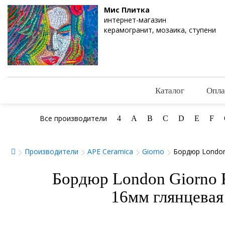
Мис Плитка
интернет-магазин
керамогранит, мозаика, ступени
Каталог
Опла
Все производители
4
A
B
C
D
E
F
Производители
APE Ceramica
Giorno
Бордюр London
Бордюр London Giorno 
16мм глянцевая