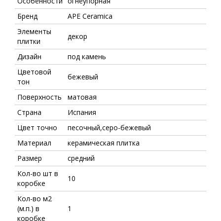
Особенности
огнеупорная
Бренд
APE Ceramica
Элементы
декор
плитки
Дизайн
под камень
Цветовой
бежевый
тон
Поверхность
матовая
Страна
Испания
Цвет точно
песочный,серо-бежевый
Материал
керамическая плитка
Размер
средний
Кол-во шт в
10
коробке
Кол-во м2
(м.п.) в
1
коробке