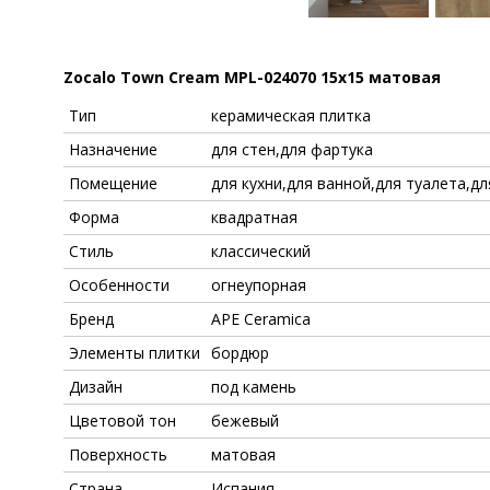
Zocalo Town Cream MPL-024070 15x15 матовая
Тип
керамическая плитка
Назначение
для стен,для фартука
Помещение
для кухни,для ванной,для туалета,д
Форма
квадратная
Стиль
классический
Особенности
огнеупорная
Бренд
APE Ceramica
Элементы плитки
бордюр
Дизайн
под камень
Цветовой тон
бежевый
Поверхность
матовая
Страна
Испания