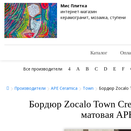
Мис Плитка
интернет-магазин
керамогранит, мозаика, ступени
Каталог
Опла
Все производители
4
A
B
C
D
E
F
Производители
APE Ceramica
Town
Бордюр Zocalo 
Бордюр Zocalo Town Cr
матовая AP