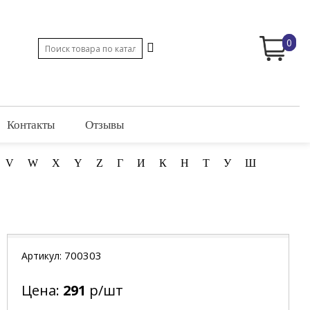
0
Контакты
Отзывы
V
W
X
Y
Z
Г
И
К
Н
Т
У
Ш
700303
Артикул:
Цена:
291
р/шт