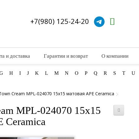
+7(980) 125-24-20
та и доставка
Гарантии и возврат
О компании
G
H
I
J
K
L
M
N
O
P
Q
R
S
T
U
Town Cream MPL-024070 15x15 матовая APE Ceramica
eam MPL-024070 15x15
E Ceramica