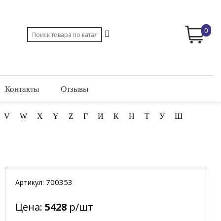
0
Контакты
Отзывы
V
W
X
Y
Z
Г
И
К
Н
Т
У
Ш
700353
Артикул:
Цена:
5428
р/шт