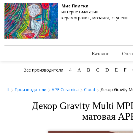
Мис Плитка
интернет-магазин
керамогранит, мозаика, ступени
Каталог
Опла
Все производители
4
A
B
C
D
E
F
Производители
APE Ceramica
Cloud
Декор Gravity 
Декор Gravity Multi M
матовая AP