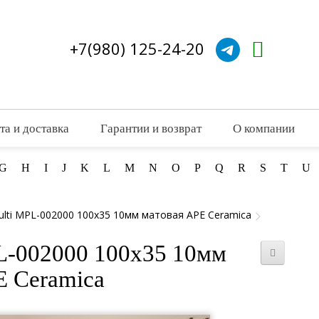
+7(980) 125-24-20
та и доставка
Гарантии и возврат
О компании
G
H
I
J
K
L
M
N
O
P
Q
R
S
T
U
Multi MPL-002000 100x35 10мм матовая APE Ceramica
PL-002000 100x35 10мм
E Ceramica