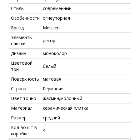
Стиль
современный
Особенности
огнеупорная
Бренд
Meissen
Элементы
декор
плитки
Дизайн
моноколор
Цветовой
белый
тон
Поверхность
матовая
Страна
Германия
Цвет точно
жасмин,молочный
Материал
керамическая плитка
Размер
средний
Кол-во шт в
4
коробке