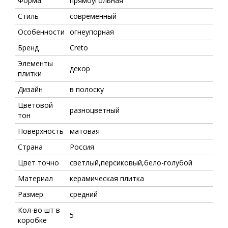
Форма
прямоугольная
Стиль
современный
Особенности
огнеупорная
Бренд
Creto
Элементы
декор
плитки
Дизайн
в полоску
Цветовой
разноцветный
тон
Поверхность
матовая
Страна
Россия
Цвет точно
светлый,персиковый,бело-голубой
Материал
керамическая плитка
Размер
средний
Кол-во шт в
5
коробке