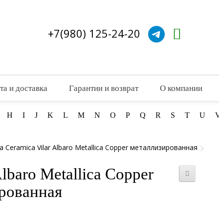
+7(980) 125-24-20
та и доставка
Гарантии и возврат
О компании
H
I
J
K
L
M
N
O
P
Q
R
S
T
U
а Ceramica Vilar Albaro Metallica Copper металлизированная
lbaro Metallica Copper
рованная