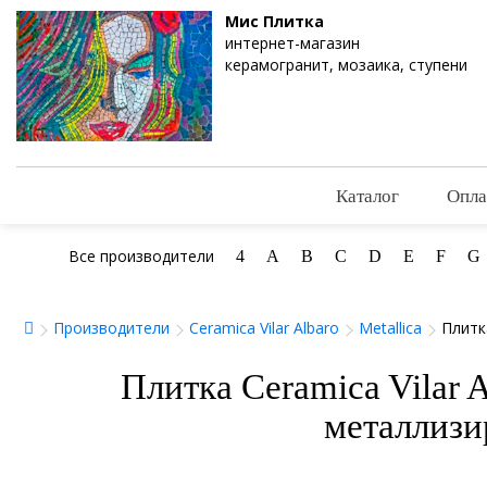
Мис Плитка
интернет-магазин
керамогранит, мозаика, ступени
Каталог
Опла
Все производители
4
A
B
C
D
E
F
G
Производители
Ceramica Vilar Albaro
Metallica
Плитк
Плитка Ceramica Vilar A
металлизи