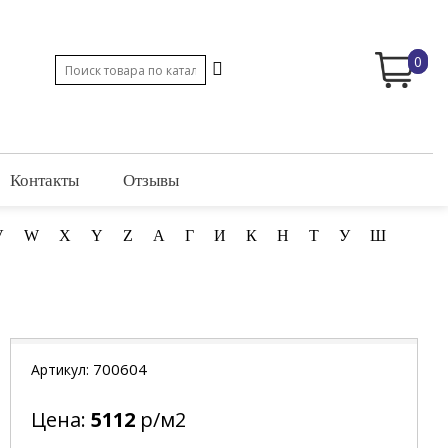
0
Контакты
Отзывы
V
W
X
Y
Z
А
Г
И
К
Н
Т
У
Ш
700604
Артикул:
Цена:
5112
р/м2