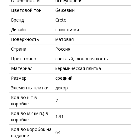
Особенности
огнеупорная
Цветовой тон
бежевый
Бренд
Creto
Дизайн
с листьями
Поверхность
матовая
Страна
Россия
Цвет точно
светлый,слоновая кость
Материал
керамическая плитка
Размер
средний
Элементы плитки
декор
Кол-во шт в
7
коробке
Кол-во м2 (м.п.) в
1.31
коробке
Кол-во коробок на
64
поддоне