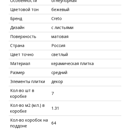
Особенности
огнеупорная
Цветовой тон
бежевый
Бренд
Creto
Дизайн
с листьями
Поверхность
матовая
Страна
Россия
Цвет точно
светлый
Материал
керамическая плитка
Размер
средний
Элементы плитки
декор
Кол-во шт в
7
коробке
Кол-во м2 (м.п.) в
1.31
коробке
Кол-во коробок на
64
поддоне