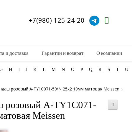
+7(980) 125-24-20
та и доставка
Гарантии и возврат
О компании
G
H
I
J
K
L
M
N
O
P
Q
R
S
T
U
ндаш розовый A-TY1C071-50\N 25x2 10мм матовая Meissen
ш розовый A-TY1C071-
матовая Meissen