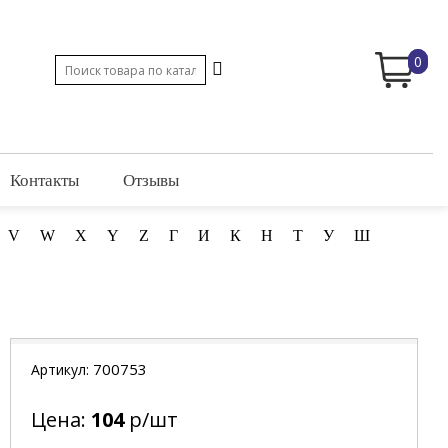
0
Контакты
Отзывы
V
W
X
Y
Z
Г
И
К
Н
Т
У
Ш
700753
Артикул:
Цена:
104
р/шт