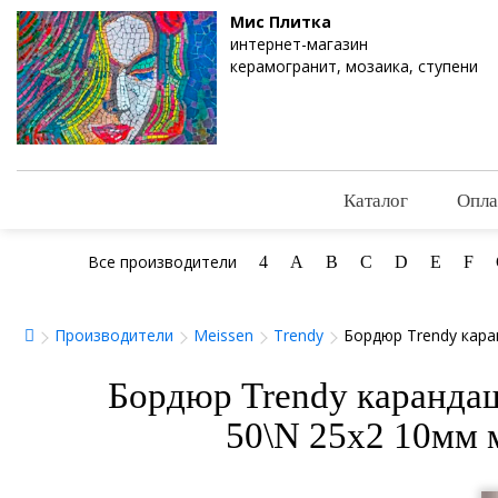
Мис Плитка
интернет-магазин
керамогранит, мозаика, ступени
Каталог
Опла
Все производители
4
A
B
C
D
E
F
Производители
Meissen
Trendy
Бордюр Trendy кара
Бордюр Trendy каранда
50\N 25x2 10мм 