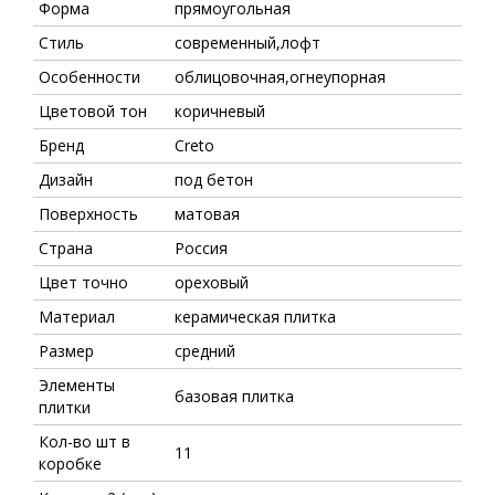
Форма
прямоугольная
Стиль
современный,лофт
Особенности
облицовочная,огнеупорная
Цветовой тон
коричневый
Бренд
Creto
Дизайн
под бетон
Поверхность
матовая
Страна
Россия
Цвет точно
ореховый
Материал
керамическая плитка
Размер
средний
Элементы
базовая плитка
плитки
Кол-во шт в
11
коробке