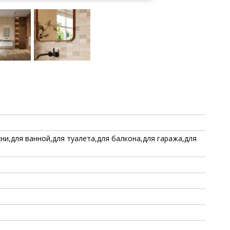
хни,для ванной,для туалета,для балкона,для гаража,для