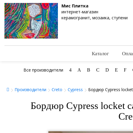
Мис Плитка
интернет-магазин
керамогранит, мозаика, ступени
Каталог
Опла
Все производители
4
A
B
C
D
E
F
Производители
Creto
Cypress
Бордюр Cypress locke
Бордюр Cypress locket 
Cre