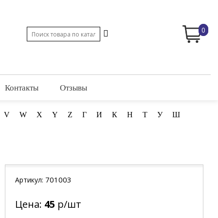
0
Контакты
Отзывы
V
W
X
Y
Z
Г
И
К
Н
Т
У
Ш
701003
Артикул:
Цена:
45
р/шт