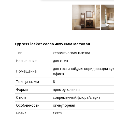
Cypress locket cacao 40x5 8мм матовая
Тип
керамическая плитка
Назначение
для стен
для гостиной,для коридора,для ку
Помещение
офиса
Толщина, мм
8
Форма
прямоугольная
Стиль
современный,флора/фауна
Особенности
огнеупорная
Бренд
Creto