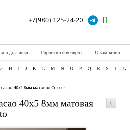
+7(980) 125-24-20
та и доставка
Гарантии и возврат
О компании
G
H
I
J
K
L
M
N
O
P
Q
R
S
T
U
t cacao 40x5 8мм матовая Creto
cacao 40x5 8мм матовая
to