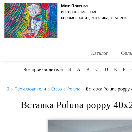
Мис Плитка
интернет-магазин
керамогранит, мозаика, ступени
Каталог
Опла
Все производители
4
A
B
C
D
E
F
Производители
Creto
Poluna
Вставка Poluna poppy 
Вставка Poluna poppy 40x