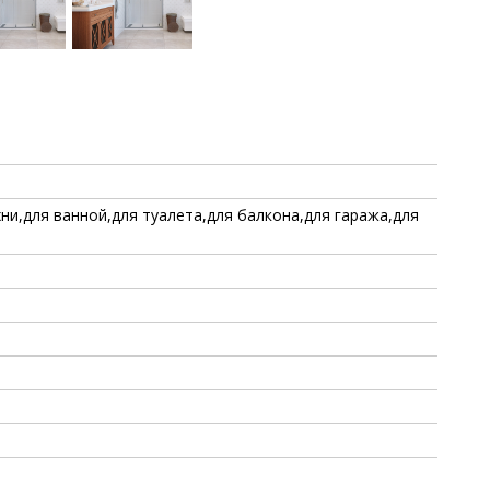
хни,для ванной,для туалета,для балкона,для гаража,для