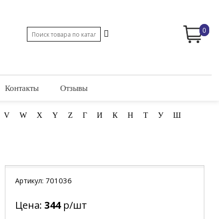
0
Контакты
Отзывы
V
W
X
Y
Z
Г
И
К
Н
Т
У
Ш
701036
Артикул:
Цена:
344
р/шт