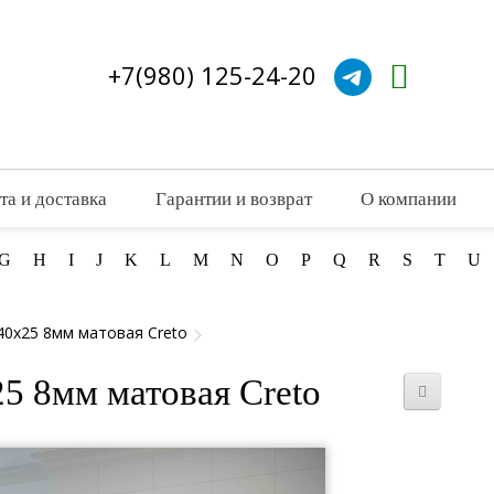
+7(980) 125-24-20
та и доставка
Гарантии и возврат
О компании
G
H
I
J
K
L
M
N
O
P
Q
R
S
T
U
40x25 8мм матовая Creto
25 8мм матовая Creto