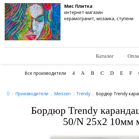
Мис Плитка
интернет-магазин
керамогранит, мозаика, ступени
Каталог
Опла
Все производители
4
A
B
C
D
E
F
Производители
Meissen
Trendy
Бордюр Trendy кара
Бордюр Trendy каранда
50/N 25x2 10мм 