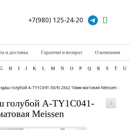
+7(980) 125-24-20
та и доставка
Гарантии и возврат
О компании
G
H
I
J
K
L
M
N
O
P
Q
R
S
T
U
ндаш голубой A-TY1C041-50/N 25x2 10мм матовая Meissen
ш голубой A-TY1C041-
матовая Meissen