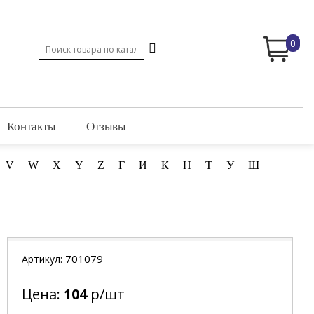
0
Контакты
Отзывы
V
W
X
Y
Z
Г
И
К
Н
Т
У
Ш
701079
Артикул:
Цена:
104
р/шт