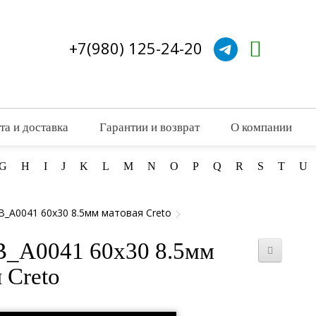
+7(980) 125-24-20
та и доставка
Гарантии и возврат
О компании
G
H
I
J
K
L
M
N
O
P
Q
R
S
T
U
B_A0041 60x30 8.5мм матовая Creto
B_A0041 60x30 8.5мм
 Creto