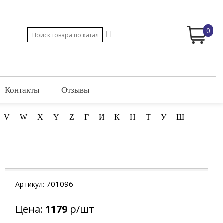
0
Контакты
Отзывы
V
W
X
Y
Z
Г
И
К
Н
Т
У
Ш
701096
Артикул:
Цена:
1179
р/шт