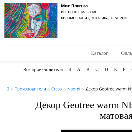
Мис Плитка
интернет-магазин
керамогранит, мозаика, ступени
Каталог
Опла
Все производители
4
A
B
C
D
E
F
Производители
Creto
Naomi
Декор Geotree warm N
Декор Geotree warm N
матовая