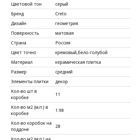
Цветовой тон
серый
Бренд
Creto
Дизайн
геометрия
Поверхность
матовая
Страна
Россия
Цвет точно
кремовый,бело-голубой
Материал
керамическая плитка
Размер
средний
Элементы плитки
декор
Кол-во шт в
11
коробке
Кол-во м2 (м.п.) в
1.98
коробке
Кол-во коробок на
28
поддоне
Кол-во м2 (м.п.) на