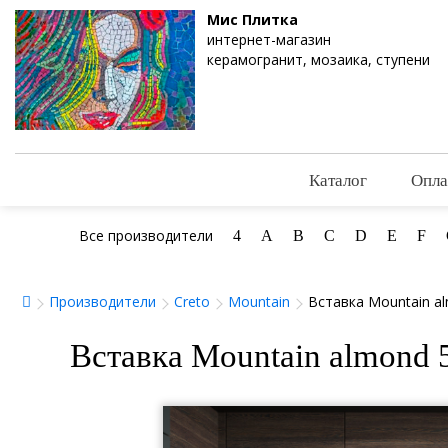
Мис Плитка
интернет-магазин
керамогранит, мозаика, ступени
Каталог
Опла
Все производители
4
A
B
C
D
E
F
Производители
Creto
Mountain
Вставка Mountain a
Вставка Mountain almond 