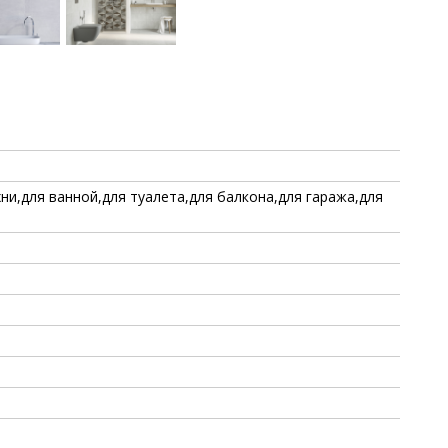
хни,для ванной,для туалета,для балкона,для гаража,для