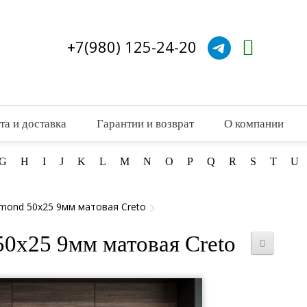
+7(980) 125-24-20
та и доставка
Гарантии и возврат
О компании
G
H
I
J
K
L
M
N
O
P
Q
R
S
T
U
lmond 50x25 9мм матовая Creto
50x25 9мм матовая Creto