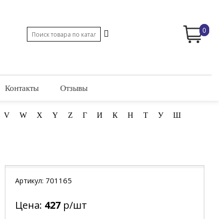
0
Контакты
Отзывы
V
W
X
Y
Z
Г
И
К
Н
Т
У
Ш
701165
Артикул:
Цена:
427
р/шт