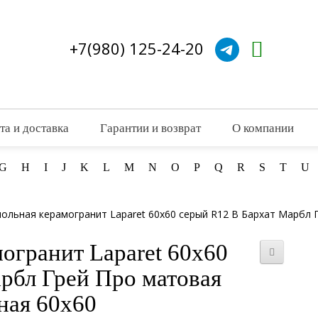
+7(980) 125-24-20
та и доставка
Гарантии и возврат
О компании
G
H
I
J
K
L
M
N
O
P
Q
R
S
T
U
польная керамогранит Laparet 60x60 серый R12 B Бархат Марбл 
огранит Laparet 60x60
рбл Грей Про матовая
ная 60x60