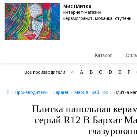
Мис Плитка
интернет-магазин
керамогранит, мозаика, ступени
Каталог
Опла
Все производители
4
A
B
C
D
E
F
Производители
Laparet
Марбл Грей Про
Плитка на
Плитка напольная керам
серый R12 B Бархат Ма
глазурован