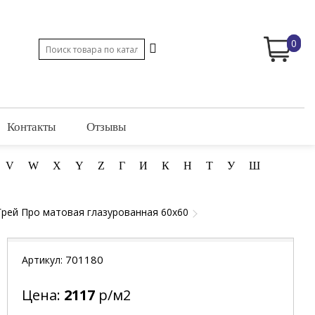
0
Контакты
Отзывы
V
W
X
Y
Z
Г
И
К
Н
Т
У
Ш
Грей Про матовая глазурованная 60x60
701180
Артикул:
Цена:
2117
р/м2