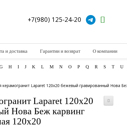
+7(980) 125-24-20
та и доставка
Гарантии и возврат
О компании
G
H
I
J
K
L
M
N
O
P
Q
R
S
T
U
я керамогранит Laparet 120x20 бежевый гравированный Нова Бе
огранит Laparet 120x20
ый Нова Беж карвинг
ная 120x20