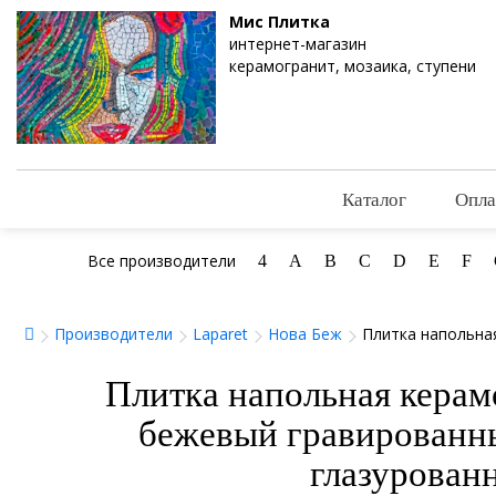
Мис Плитка
интернет-магазин
керамогранит, мозаика, ступени
Каталог
Опла
Все производители
4
A
B
C
D
E
F
Производители
Laparet
Нова Беж
Плитка напольна
Плитка напольная керам
бежевый гравированн
глазурован