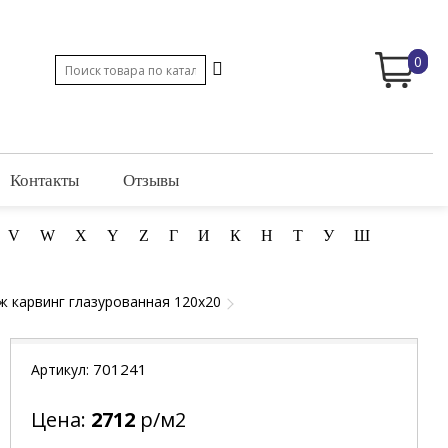
0
Контакты
Отзывы
V
W
X
Y
Z
Г
И
К
Н
Т
У
Ш
ж карвинг глазурованная 120x20
701241
Артикул:
Цена:
2712
р/м2