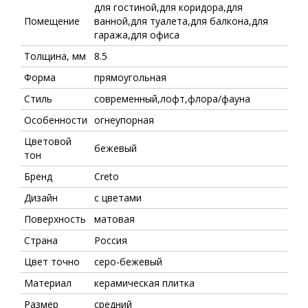
для гостиной,для коридора,для
Помещение
ванной,для туалета,для балкона,для
гаража,для офиса
Толщина, мм
8.5
Форма
прямоугольная
Стиль
современный,лофт,флора/фауна
Особенности
огнеупорная
Цветовой
бежевый
тон
Бренд
Creto
Дизайн
с цветами
Поверхность
матовая
Страна
Россия
Цвет точно
серо-бежевый
Материал
керамическая плитка
Размер
средний