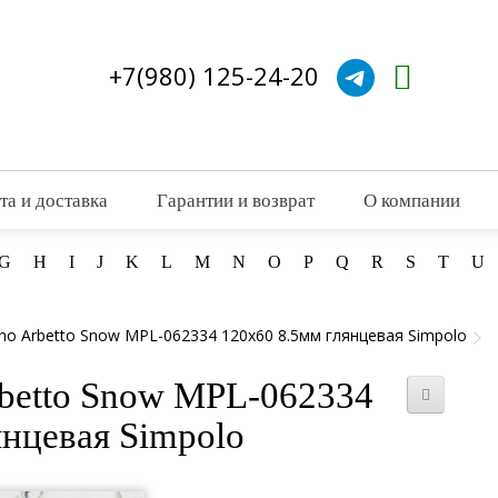
+7(980) 125-24-20
та и доставка
Гарантии и возврат
О компании
G
H
I
J
K
L
M
N
O
P
Q
R
S
T
U
o Arbetto Snow MPL-062334 120x60 8.5мм глянцевая Simpolo
betto Snow MPL-062334
янцевая Simpolo