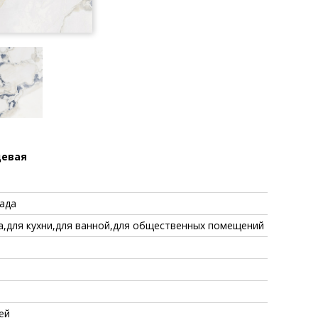
цевая
сада
а,для кухни,для ванной,для общественных помещений
ей