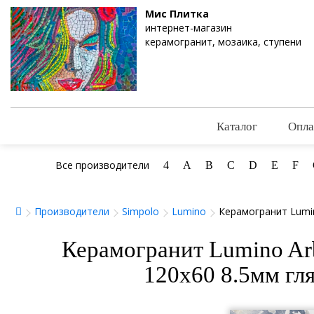
Мис Плитка
интернет-магазин
керамогранит, мозаика, ступени
Каталог
Опла
Все производители
4
A
B
C
D
E
F
Производители
Simpolo
Lumino
Керамогранит Lumin
Керамогранит Lumino Ar
120x60 8.5мм гл