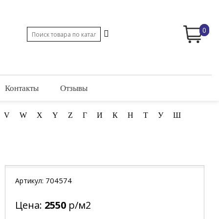
0
Контакты
Отзывы
V
W
X
Y
Z
Г
И
К
Н
Т
У
Ш
704574
Артикул:
Цена:
2550
р/м2