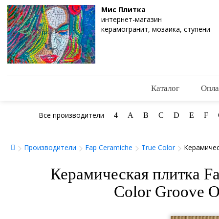
Мис Плитка
интернет-магазин
керамогранит, мозаика, ступени
Каталог
Опла
Все производители
4
A
B
C
D
E
F
Производители
Fap Ceramiche
True Color
Керамичес
Керамическая плитка Fa
Color Groove 