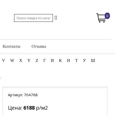
0
Контакты
Отзывы
V
W
X
Y
Z
Г
И
К
Н
Т
У
Ш
704768
Артикул:
Цена:
6188
р/м2