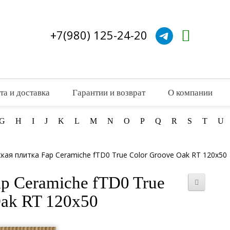
+7(980) 125-24-20
та и доставка
Гарантии и возврат
О компании
G
H
I
J
K
L
M
N
O
P
Q
R
S
T
U
кая плитка Fap Ceramiche fTD0 True Color Groove Oak RT 120x50
p Ceramiche fTD0 True
Oak RT 120x50