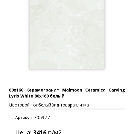
80x160 Керамогранит Maimoon Ceramica Carving
Lyris White 80x160 белый
Цветовой тонбелыйВид товараплитка
705377
Артикул:
Цена:
3416
р/м2