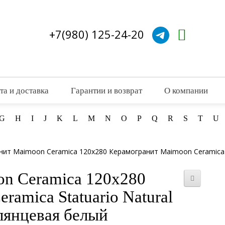
+7(980) 125-24-20
та и доставка
Гарантии и возврат
О компании
G
H
I
J
K
L
M
N
O
P
Q
R
S
T
U
ит Maimoon Ceramica 120x280 Керамогранит Maimoon Ceramica St
n Ceramica 120x280
amica Statuario Natural
глянцевая белый