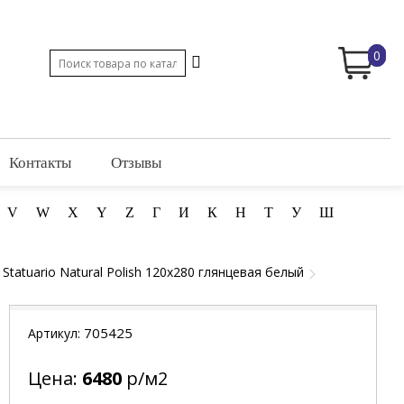
0
Контакты
Отзывы
V
W
X
Y
Z
Г
И
К
Н
Т
У
Ш
atuario Natural Polish 120x280 глянцевая белый
705425
Артикул:
Цена:
6480
р/м2