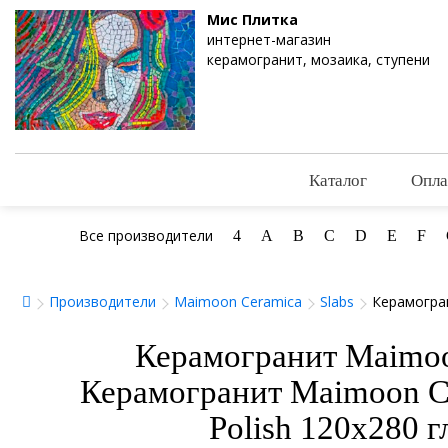
Мис Плитка
интернет-магазин
керамогранит, мозаика, ступени
Каталог
Опла
Все производители
4
A
B
C
D
E
F
Производители
Maimoon Ceramica
Slabs
Керамогран
Керамогранит Maimoo
Керамогранит Maimoon Cer
Polish 120x280 