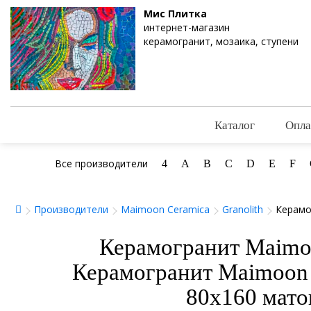
Мис Плитка
интернет-магазин
керамогранит, мозаика, ступени
Каталог
Опла
Все производители
4
A
B
C
D
E
F
Производители
Maimoon Ceramica
Granolith
Керамо
Керамогранит Maimo
Керамогранит Maimoon 
80x160 мато