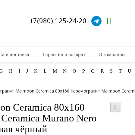
+7(980) 125-24-20
та и доставка
Гарантии и возврат
О компании
G
H
I
J
K
L
M
N
O
P
Q
R
S
T
U
гранит Maimoon Ceramica 80x160 Керамогранит Maimoon Cerami
on Ceramica 80x160
Ceramica Murano Nero
вая чёрный