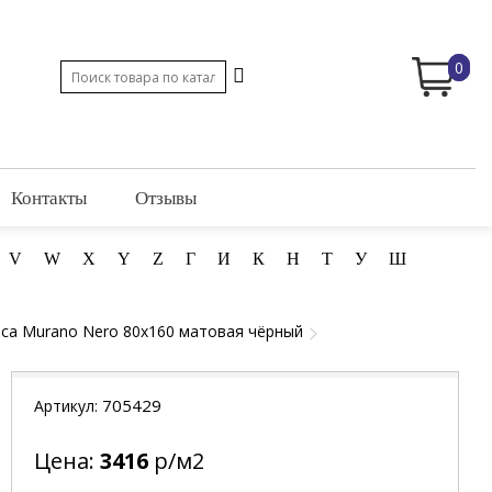
0
Контакты
Отзывы
V
W
X
Y
Z
Г
И
К
Н
Т
У
Ш
ca Murano Nero 80x160 матовая чёрный
705429
Артикул:
Цена:
3416
р/м2