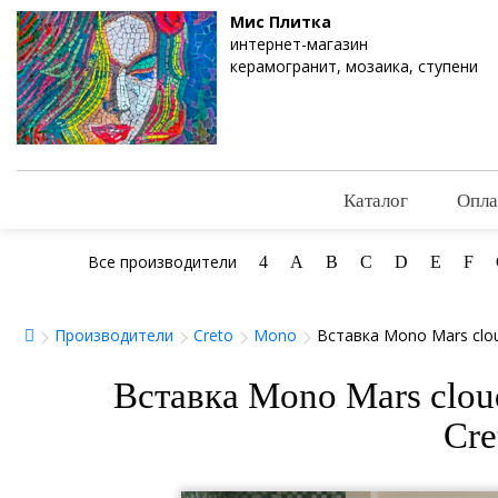
Мис Плитка
интернет-магазин
керамогранит, мозаика, ступени
Каталог
Опла
Все производители
4
A
B
C
D
E
F
Производители
Creto
Mono
Вставка Mono Mars clo
Вставка Mono Mars clou
Cre