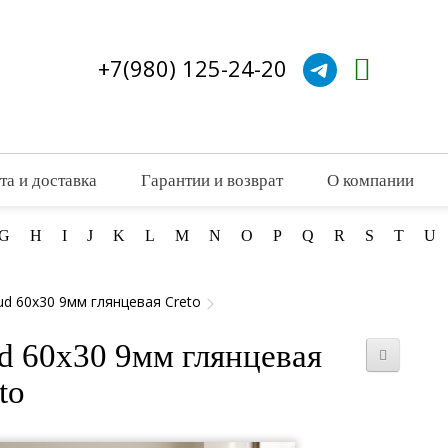
+7(980) 125-24-20
та и доставка
Гарантии и возврат
О компании
G
H
I
J
K
L
M
N
O
P
Q
R
S
T
U
ud 60x30 9мм глянцевая Creto
d 60x30 9мм глянцевая
to