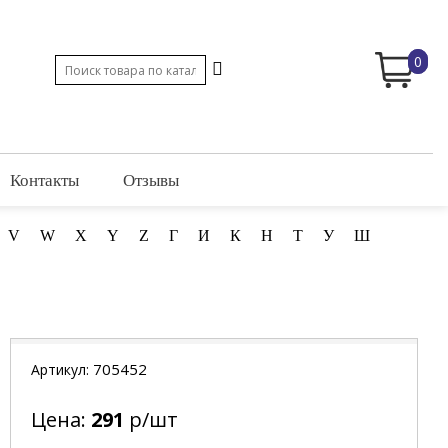
0
Контакты
Отзывы
V
W
X
Y
Z
Г
И
К
Н
Т
У
Ш
705452
Артикул:
Цена:
291
р/шт