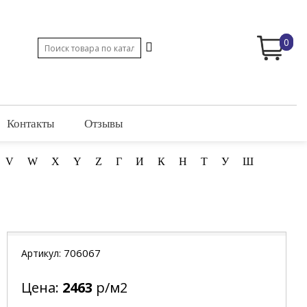
0
Контакты
Отзывы
V
W
X
Y
Z
Г
И
К
Н
Т
У
Ш
706067
Артикул:
Цена:
2463
р/м2