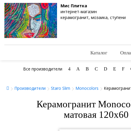
Мис Плитка
интернет-магазин
керамогранит, мозаика, ступени
Каталог
Опла
Все производители
4
A
B
C
D
E
F
Производители
Staro Slim
Monocolors
Керамогранит 
Керамогранит Monocolo
матовая 120x60 