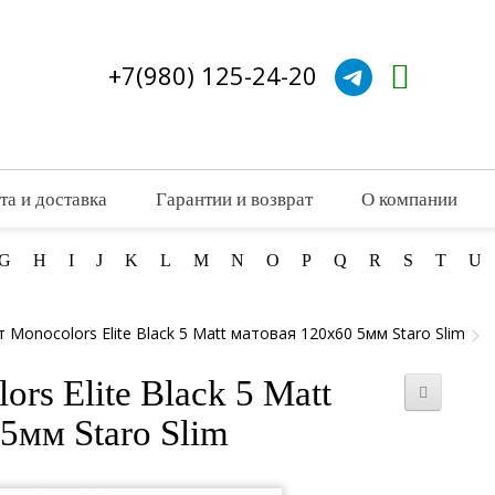
+7(980) 125-24-20
та и доставка
Гарантии и возврат
О компании
G
H
I
J
K
L
M
N
O
P
Q
R
S
T
U
Monocolors Elite Black 5 Matt матовая 120x60 5мм Staro Slim
rs Elite Black 5 Matt
5мм Staro Slim