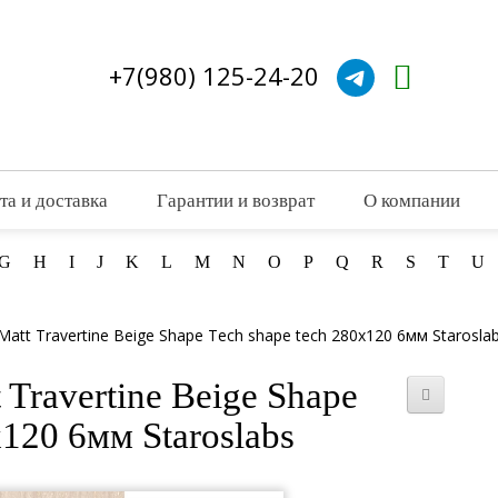
+7(980) 125-24-20
та и доставка
Гарантии и возврат
О компании
G
H
I
J
K
L
M
N
O
P
Q
R
S
T
U
att Travertine Beige Shape Tech shape tech 280x120 6мм Starosla
Travertine Beige Shape
x120 6мм Staroslabs