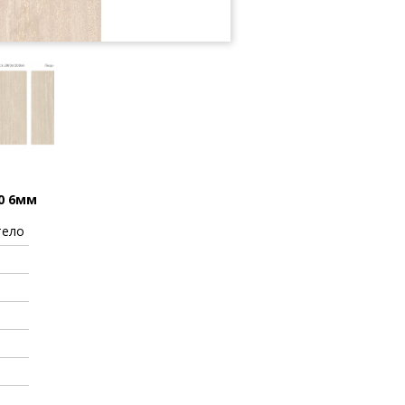
20 6мм
тело