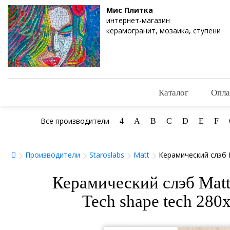
Мис Плитка
интернет-магазин
керамогранит, мозаика, ступени
Каталог
Опла
Все производители
4
A
B
C
D
E
F
Производители
Staroslabs
Matt
Керамический слэб M
Керамический слэб Matt 
Tech shape tech 280