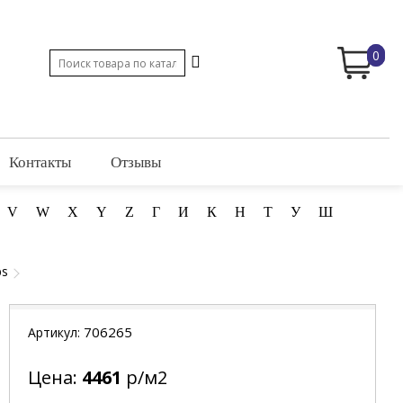
0
Контакты
Отзывы
V
W
X
Y
Z
Г
И
К
Н
Т
У
Ш
bs
706265
Артикул:
Цена:
4461
р/м2