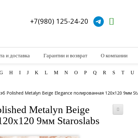
+7(980) 125-24-20
та и доставка
Гарантии и возврат
О компании
G
H
I
J
K
L
M
N
O
P
Q
R
S
T
U
эб Polished Metalyn Beige Elegance полированная 120x120 9мм St
lished Metalyn Beige
120x120 9мм Staroslabs