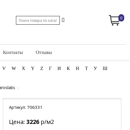
0
Контакты
Отзывы
V
W
X
Y
Z
Г
И
К
Н
Т
У
Ш
aroslabs
706331
Артикул:
Цена:
3226
р/м2