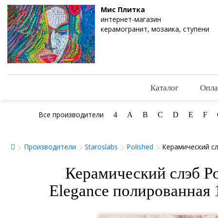
Мис Плитка
интернет-магазин
керамогранит, мозаика, ступени
Каталог
Опла
Все производители
4
A
B
C
D
E
F
Производители
Staroslabs
Polished
Керамический сл
Керамический слэб Po
Elegance полированная 