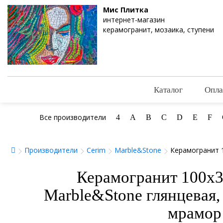
Мис Плитка
интернет-магазин
керамогранит, мозаика, ступени
Каталог
Опла
Все производители
4
A
B
C
D
E
F
Производители
Cerim
Marble&Stone
Керамогранит 1
Керамогранит 100x30
Marble&Stone глянцевая
мрамор