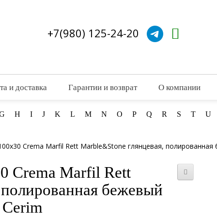
+7(980) 125-24-20
та и доставка
Гарантии и возврат
О компании
G
H
I
J
K
L
M
N
O
P
Q
R
S
T
U
00x30 Crema Marfil Rett Marble&Stone глянцевая, полированная
 Crema Marfil Rett
, полированная бежевый
 Cerim