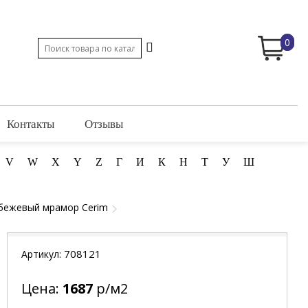
0
Контакты
Отзывы
V
W
X
Y
Z
Г
И
К
Н
Т
У
Ш
 бежевый мрамор Cerim
708121
Артикул:
Цена:
1687
р/м2