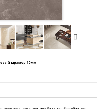
чневый мрамор 10мм
ля коридора, для кухни, для бани, для бассейна, для