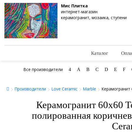
Мис Плитка
интернет-магазин
керамогранит, мозаика, ступени
Каталог
Опла
Все производители
4
A
B
C
D
E
F
Производители
Love Ceramic
Marble
Керамогранит 
Керамогранит 60x60 To
полированная коричне
Cera