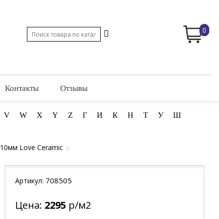
0
Контакты
Отзывы
V
W
X
Y
Z
Г
И
К
Н
Т
У
Ш
 10мм Love Ceramic
708505
Артикул:
Цена:
2295
р/м2