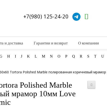
+7(980) 125-24-20
та и доставка
Гарантии и возврат
О компании
G
H
I
J
K
L
M
N
O
P
Q
R
S
T
U
60x60 Tortora Polished Marble полированная коричневый мрамор
rtora Polished Marble
вый мрамор 10мм Love
mic