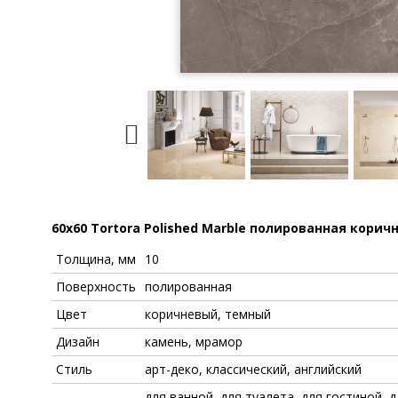
60x60 Tortora Polished Marble полированная кори
Толщина, мм
10
Поверхность
полированная
Цвет
коричневый, темный
Дизайн
камень, мрамор
Стиль
арт-деко, классический, английский
для ванной, для туалета, для гостиной, д