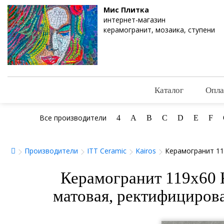
Мис Плитка
интернет-магазин
керамогранит, мозаика, ступени
Каталог
Опла
Все производители
4
A
B
C
D
E
F
Производители
ITT Ceramic
Kairos
Керамогранит 119
Керамогранит 119x60 K
матовая, ректифициров