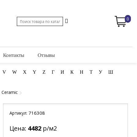
0
Контакты
Отзывы
V
W
X
Y
Z
Г
И
К
Н
Т
У
Ш
 Ceramic
716308
Артикул:
Цена:
4482
р/м2