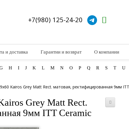
+7(980) 125-24-20
та и доставка
Гарантии и возврат
О компании
G
H
I
J
K
L
M
N
O
P
Q
R
S
T
U
x60 Kairos Grey Matt Rect. матовая, ректифицированная 9мм ITT
airos Grey Matt Rect.
анная 9мм ITT Ceramic