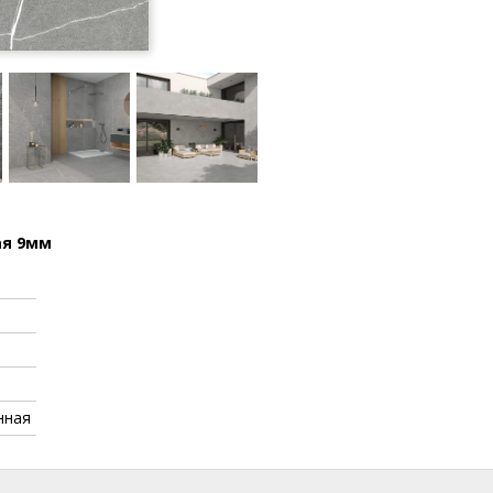
ая 9мм
нная