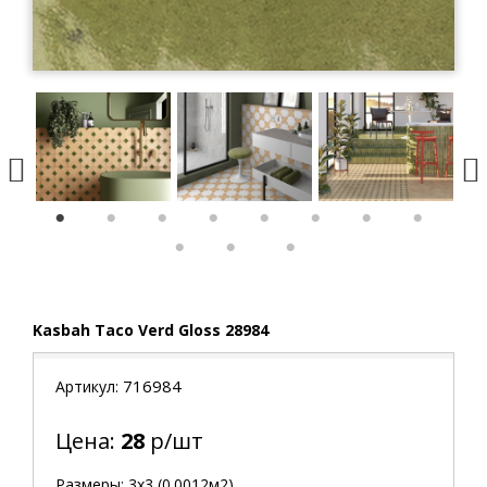
1
2
3
4
5
6
7
8
9
10
11
Kasbah Taco Verd Gloss 28984
716984
Артикул:
Цена:
28
р/шт
Размеры: 3х3 (0.0012м2)