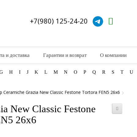
+7(980) 125-24-20
та и доставка
Гарантии и возврат
О компании
G
H
I
J
K
L
M
N
O
P
Q
R
S
T
U
 Ceramiche Grazia New Classic Festone Tortora FEN5 26x6
a New Classic Festone
EN5 26x6