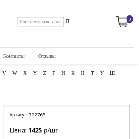
0
Контакты
Отзывы
V
W
X
Y
Z
Г
И
К
Н
Т
У
Ш
722765
Артикул:
Цена:
1425
р/шт