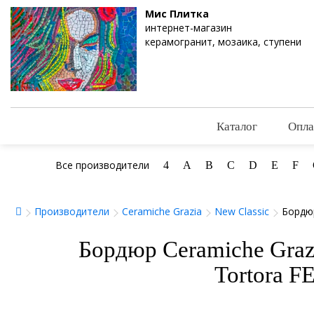
Мис Плитка
интернет-магазин
керамогранит, мозаика, ступени
Каталог
Опла
Все производители
4
A
B
C
D
E
F
Производители
Ceramiche Grazia
New Classic
Бордюр
Бордюр Ceramiche Grazi
Tortora F