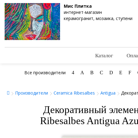
Мис Плитка
интернет-магазин
керамогранит, мозаика, ступени
Каталог
Опла
Все производители
4
A
B
C
D
E
F
Производители
Ceramica Ribesalbes
Antigua
Декорат
Декоративный элемен
Ribesalbes Antigua Az