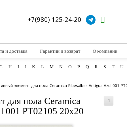
+7(980) 125-24-20
та и доставка
Гарантии и возврат
О компании
G
H
I
J
K
L
M
N
O
P
Q
R
S
T
U
ивный элемент для пола Ceramica Ribesalbes Antigua Azul 001 PT
т для пола Ceramica
ul 001 PT02105 20x20