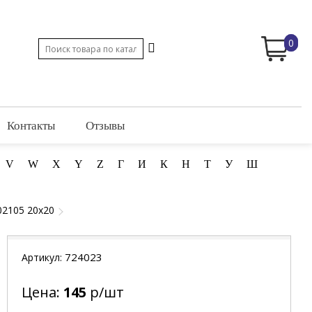
0
Контакты
Отзывы
V
W
X
Y
Z
Г
И
К
Н
Т
У
Ш
02105 20x20
724023
Артикул:
Цена:
145
р/шт