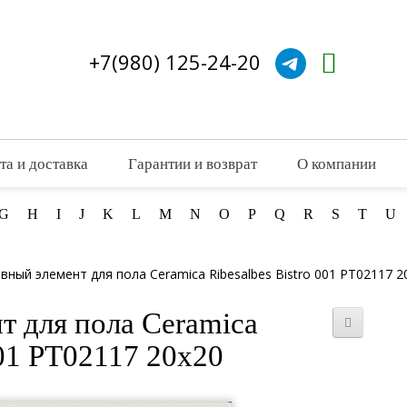
+7(980) 125-24-20
та и доставка
Гарантии и возврат
О компании
G
H
I
J
K
L
M
N
O
P
Q
R
S
T
U
вный элемент для пола Ceramica Ribesalbes Bistro 001 PT02117 2
т для пола Ceramica
001 PT02117 20x20