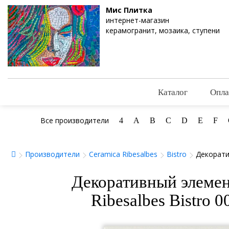
Мис Плитка
интернет-магазин
керамогранит, мозаика, ступени
Каталог
Опла
Все производители
4
A
B
C
D
E
F
Производители
Ceramica Ribesalbes
Bistro
Декорати
Декоративный элемен
Ribesalbes Bistro 