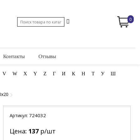
0
Контакты
Отзывы
V
W
X
Y
Z
Г
И
К
Н
Т
У
Ш
0x20
724032
Артикул:
Цена:
137
р/шт