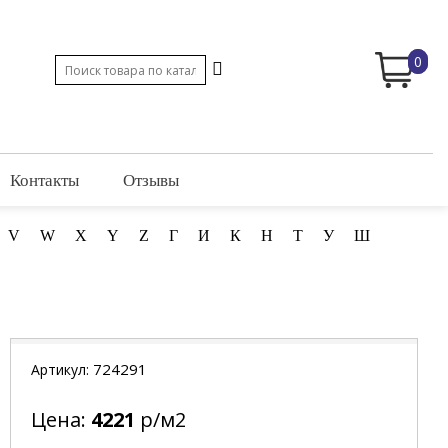
0
Контакты
Отзывы
V
W
X
Y
Z
Г
И
К
Н
Т
У
Ш
724291
Артикул:
Цена:
4221
р/м2