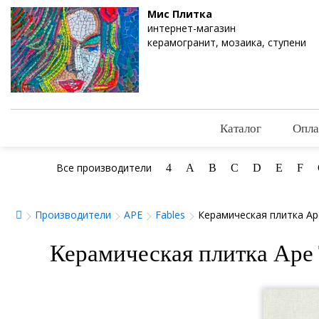
Мис Плитка
интернет-магазин
керамогранит, мозаика, ступени
Каталог
Опла
Все производители
4
A
B
C
D
E
F
Производители
APE
Fables
Керамическая плитка Ape
Керамическая плитка Ape 