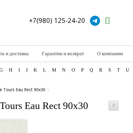
+7(980) 125-24-20
та и доставка
Гарантии и возврат
О компании
G
H
I
J
K
L
M
N
O
P
Q
R
S
T
U
 Tours Eau Rect 90x30
Tours Eau Rect 90x30