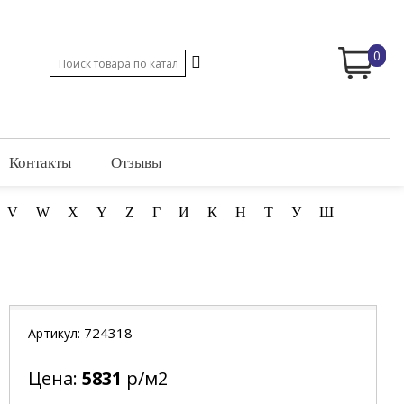
0
Контакты
Отзывы
V
W
X
Y
Z
Г
И
К
Н
Т
У
Ш
724318
Артикул:
Цена:
5831
р/м2