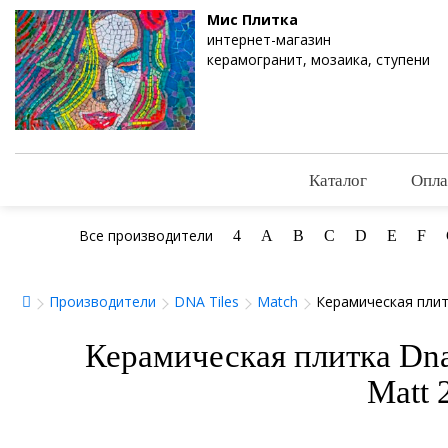
Мис Плитка
интернет-магазин
керамогранит, мозаика, ступени
Каталог
Опла
Все производители
4
A
B
C
D
E
F
Производители
DNA Tiles
Match
Керамическая плитк
Керамическая плитка Dna
Matt 