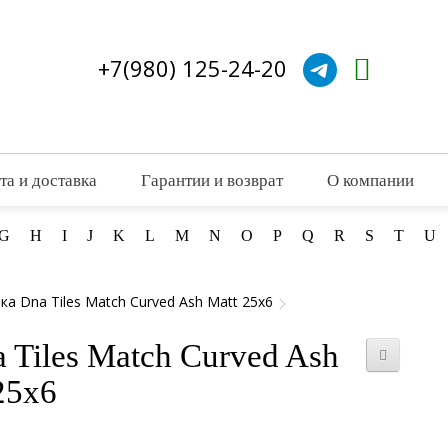
+7(980) 125-24-20
та и доставка
Гарантии и возврат
О компании
G
H
I
J
K
L
M
N
O
P
Q
R
S
T
U
а Dna Tiles Match Curved Ash Matt 25x6
 Tiles Match Curved Ash
25x6