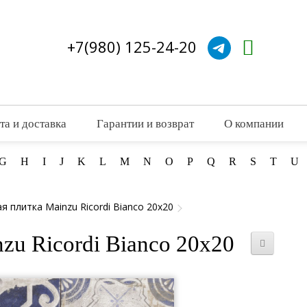
+7(980) 125-24-20
та и доставка
Гарантии и возврат
О компании
G
H
I
J
K
L
M
N
O
P
Q
R
S
T
U
я плитка Mainzu Ricordi Bianco 20x20
zu Ricordi Bianco 20x20