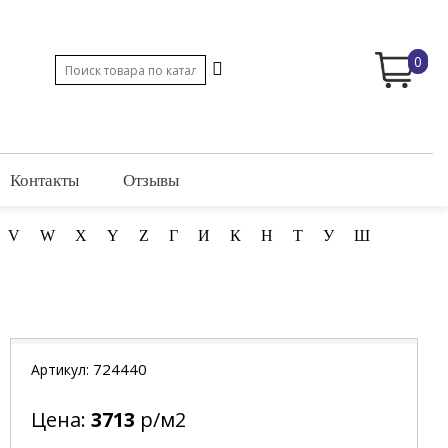
0
Контакты
Отзывы
V
W
X
Y
Z
Г
И
К
Н
Т
У
Ш
724440
Артикул:
Цена:
3713
р/м2