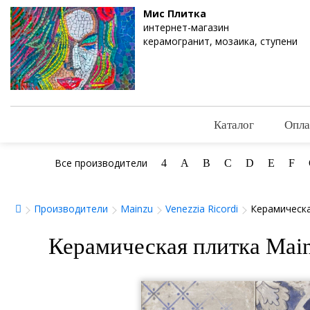
Мис Плитка
интернет-магазин
керамогранит, мозаика, ступени
Каталог
Опла
Все производители
4
A
B
C
D
E
F
Производители
Mainzu
Venezzia Ricordi
Керамическа
Керамическая плитка Main