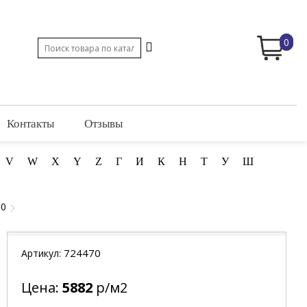
0
Контакты
Отзывы
V
W
X
Y
Z
Г
И
К
Н
Т
У
Ш
30
724470
Артикул:
Цена:
5882
р/м2