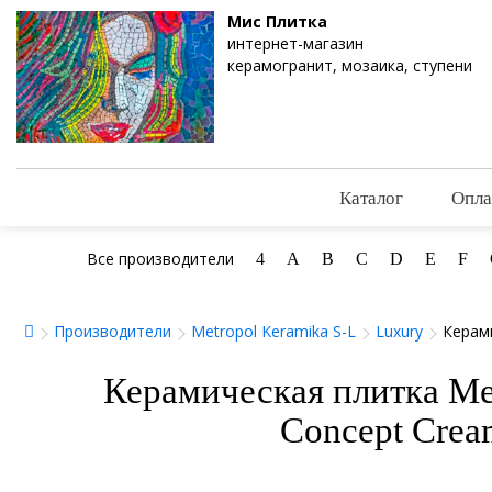
Мис Плитка
интернет-магазин
керамогранит, мозаика, ступени
Каталог
Опла
Все производители
4
A
B
C
D
E
F
Производители
Metropol Keramika S-L
Luxury
Керами
Керамическая плитка Me
Concept Crea