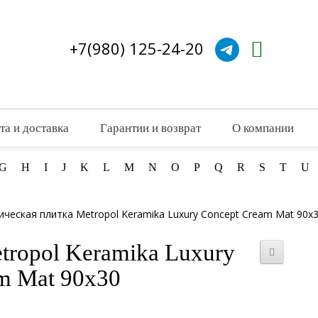
+7(980) 125-24-20
та и доставка
Гарантии и возврат
О компании
G
H
I
J
K
L
M
N
O
P
Q
R
S
T
U
ческая плитка Metropol Keramika Luxury Concept Cream Mat 90x
tropol Keramika Luxury
m Mat 90x30