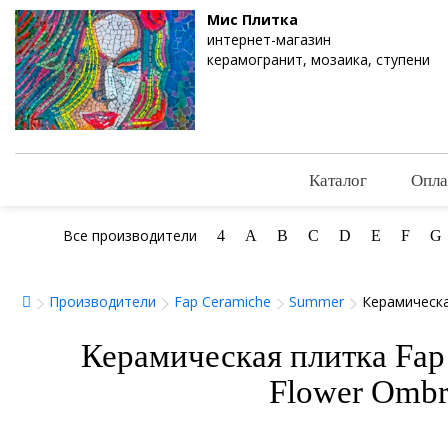
Мис Плитка
интернет-магазин
керамогранит, мозаика, ступени
Каталог
Опла
Все производители
4
A
B
C
D
E
F
G
Производители
Fap Ceramiche
Summer
Керамическа
Керамическая плитка Fap
Flower Ombr