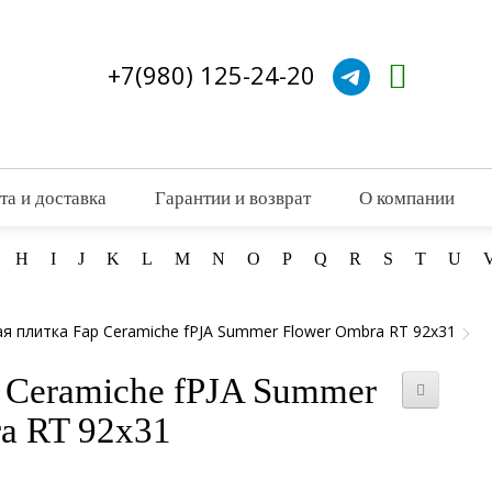
+7(980) 125-24-20
та и доставка
Гарантии и возврат
О компании
H
I
J
K
L
M
N
O
P
Q
R
S
T
U
я плитка Fap Ceramiche fPJA Summer Flower Ombra RT 92x31
 Ceramiche fPJA Summer
a RT 92x31