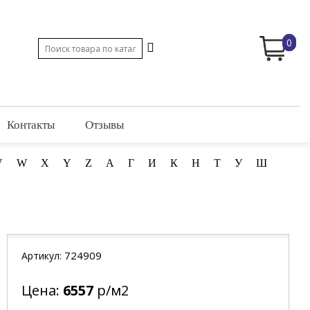
0
Контакты
Отзывы
V
W
X
Y
Z
А
Г
И
К
Н
Т
У
Ш
724909
Артикул:
Цена:
6557
р/м2